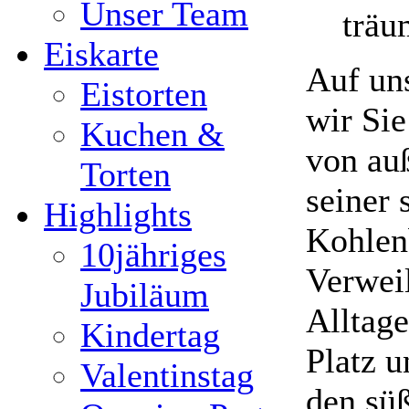
Unser Team
träu
Eiskarte
Auf un
Eistorten
wir Sie
Kuchen &
von au
Torten
seiner 
Highlights
Kohlen
10jähriges
Verweil
Jubiläum
Alltage
Kindertag
Platz u
Valentinstag
den süß