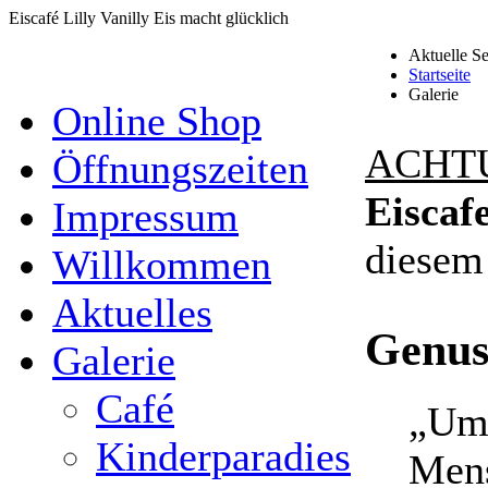
Eiscafé Lilly Vanilly
Eis macht glücklich
Aktuelle S
Startseite
Galerie
Online Shop
ACHT
Öffnungszeiten
Eiscaf
Impressum
diesem
Willkommen
Aktuelles
Genus
Galerie
Café
„Um 
Kinderparadies
Mens